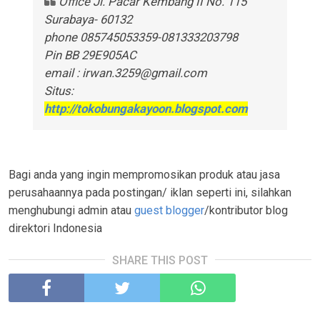
Office Jl. Pacar Kembang II No. 115
Surabaya- 60132
phone 085745053359-081333203798
Pin BB 29E905AC
email : irwan.3259@gmail.com
Situs:
http://tokobungakayoon.blogspot.com
Bagi anda yang ingin mempromosikan produk atau jasa
perusahaannya pada postingan/ iklan seperti ini, silahkan
menghubungi admin atau
guest blogger
/kontributor blog
direktori Indonesia
SHARE THIS POST