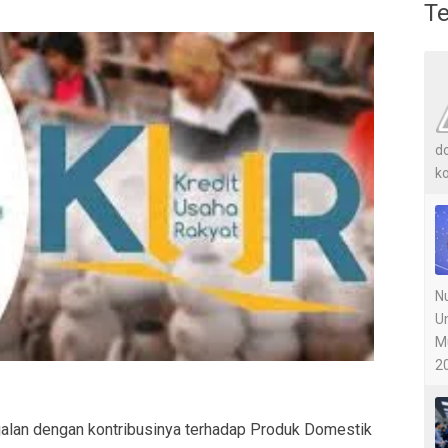
Te
do
ko
Nu
U
M
20
alan dengan kontribusinya terhadap Produk Domestik