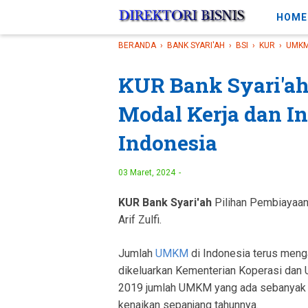
-->
HOME
BERANDA
›
BANK SYARI'AH
›
BSI
›
KUR
›
UMK
KUR Bank Syari'ah
Modal Kerja dan I
Indonesia
03 Maret, 2024
KUR Bank Syari'ah
Pilihan Pembiayaan
Arif Zulfi.
Jumlah
UMKM
di Indonesia terus meng
dikeluarkan Kementerian Koperasi dan 
2019 jumlah UMKM yang ada sebanyak 6
kenaikan sepanjang tahunnya.