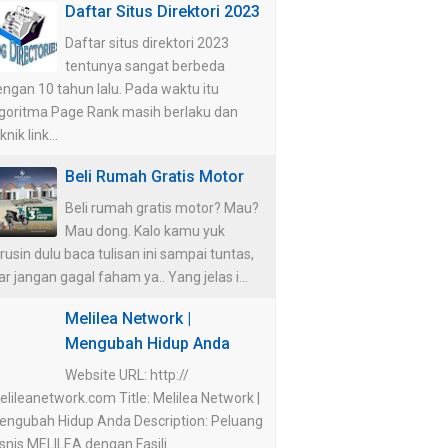
Daftar Situs Direktori 2023
Daftar situs direktori 2023
tentunya sangat berbeda
ngan 10 tahun lalu. Pada waktu itu
lgoritma Page Rank masih berlaku dan
knik link...
Beli Rumah Gratis Motor
Beli rumah gratis motor? Mau?
Mau dong. Kalo kamu yuk
rusin dulu baca tulisan ini sampai tuntas,
ar jangan gagal faham ya.. Yang jelas i...
Melilea Network |
Mengubah Hidup Anda
Website URL: http://
lileanetwork.com Title: Melilea Network |
engubah Hidup Anda Description: Peluang
snis MELILEA dengan Fasili...