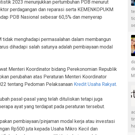
tatistik 2023 menunjukkan pertumbuhan PDB menurut
sektor perdagangan dan reparasi serta KEMENKOPUKM
t
rhadap PDB Nasional sebesar 60,5% dan menyerap
t
se
KM tidak menghadapi permasalahan dalam membangun
arus dihadapi salah satunya adalah pembiayaan modal
d
di
ewat Menteri Koordinator bidang Perekonomian Republik
Ma
kan perubahan atas Peraturan Menteri Koordinator
2022 tentang Pedoman Pelaksanaan
Kredit Usaha Rakyat
.
ah pasal-pasal yang telah dituliskan tetapi juga
apa ayat yang terdapat pada peraturan tersebut.
ad
ti
upakan pembiayaan/pinjaman modal kerja atau investasi
ha
ngan Rp500 juta kepada Usaha Mikro Kecil dan