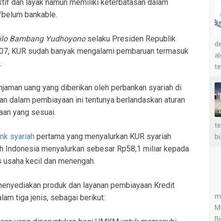
f dan layak namun memiliki keterbatasan dalam
/belum bankable.
ilo Bambang Yudhoyono
selaku Presiden Republik
de
007, KUR sudah banyak mengalami pembaruan termasuk
a
.
te
aman uang yang diberikan oleh perbankan syariah di
kan dalam pembiayaan ini tentunya berlandaskan aturan
aan yang sesuai.
te
nk syariah
pertama yang menyalurkan KUR syariah
bi
h Indonesia menyalurkan sebesar Rp58,1 miliar kepada
s usaha kecil dan menengah.
 menyediakan produk dan layanan pembiayaan Kredit
me
m tiga jenis, sebagai berikut:
M
Bi