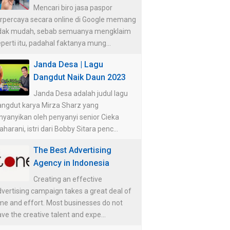
Mencari biro jasa paspor
erpercaya secara online di Google memang
idak mudah, sebab semuanya mengklaim
perti itu, padahal faktanya mung...
Janda Desa | Lagu
Dangdut Naik Daun 2023
Janda Desa adalah judul lagu
angdut karya Mirza Sharz yang
nyanyikan oleh penyanyi senior Cieka
harani, istri dari Bobby Sitara penc...
The Best Advertising
Agency in Indonesia
Creating an effective
vertising campaign takes a great deal of
me and effort. Most businesses do not
ve the creative talent and expe...