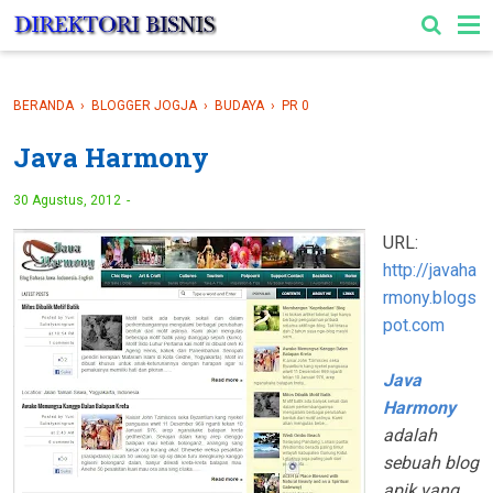
-->
BERANDA
›
BLOGGER JOGJA
›
BUDAYA
›
PR 0
Java Harmony
30 Agustus, 2012
URL:
http://javaha
rmony.blogs
pot.com
Java
Harmony
adalah
sebuah blog
apik yang