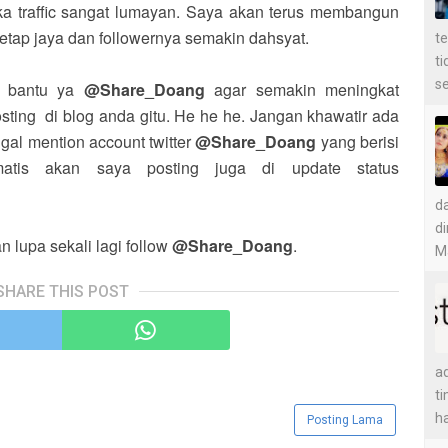
a traffic sangat lumayan. Saya akan terus membangun
etap jaya dan followernya semakin dahsyat.
t
t
se
ti bantu ya
@Share_Doang
agar semakin meningkat
sting di blog anda gitu. He he he. Jangan khawatir ada
gal mention account twitter
@Share_Doang
yang berisi
matis akan saya posting juga di update status
d
di
 lupa sekali lagi follow
@Share_Doang
.
Ma
SHARE THIS POST
ad
ti
ha
Posting Lama