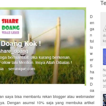
Te
D
en
ga
n
do
fol
ko
lo
w
er
S
Nu
ha
U
re
M
D
20
oa
an saya bisa membantu rekan blogger atau webmaster
ebnya. Dengan asumsi 10% saja yang membuka artikel