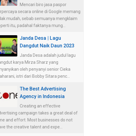
Mencari biro jasa paspor
erpercaya secara online di Google memang
idak mudah, sebab semuanya mengklaim
perti itu, padahal faktanya mung...
Janda Desa | Lagu
Dangdut Naik Daun 2023
Janda Desa adalah judul lagu
angdut karya Mirza Sharz yang
nyanyikan oleh penyanyi senior Cieka
harani, istri dari Bobby Sitara penc...
The Best Advertising
Agency in Indonesia
Creating an effective
vertising campaign takes a great deal of
me and effort. Most businesses do not
ve the creative talent and expe...