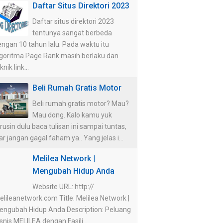
Daftar Situs Direktori 2023
Daftar situs direktori 2023
tentunya sangat berbeda
ngan 10 tahun lalu. Pada waktu itu
lgoritma Page Rank masih berlaku dan
knik link...
Beli Rumah Gratis Motor
Beli rumah gratis motor? Mau?
Mau dong. Kalo kamu yuk
rusin dulu baca tulisan ini sampai tuntas,
ar jangan gagal faham ya.. Yang jelas i...
Melilea Network |
Mengubah Hidup Anda
Website URL: http://
lileanetwork.com Title: Melilea Network |
engubah Hidup Anda Description: Peluang
snis MELILEA dengan Fasili...