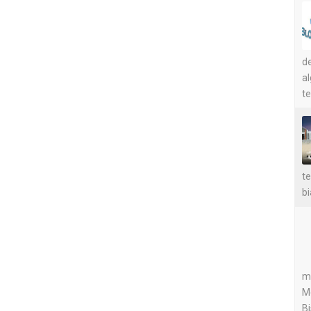
de
a
te
te
bi
me
M
Bi