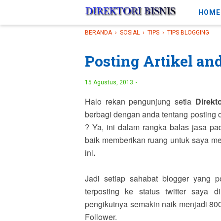
-->
HOME
BERANDA
›
SOSIAL
›
TIPS
›
TIPS BLOGGING
Posting Artikel an
15 Agustus, 2013
Halo rekan pengunjung setia
Direkt
berbagi dengan anda tentang posting o
? Ya, ini dalam rangka balas jasa p
baik memberikan ruang untuk saya mela
ini
.
Jadi setiap sahabat blogger yang po
terposting ke status twitter saya 
pengikutnya semakin naik menjadi 8000
Follower.