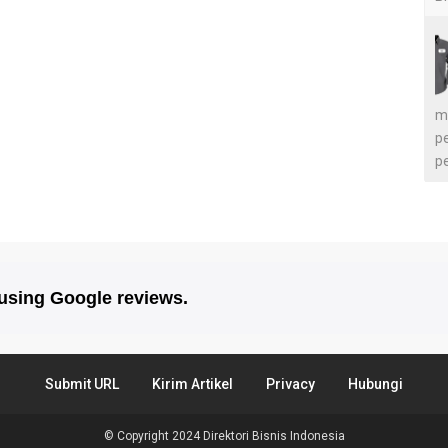
m
p
p
 using Google reviews.
Submit URL
Kirim Artikel
Privacy
Hubungi
© Copyright 2024
Direktori Bisnis Indonesia