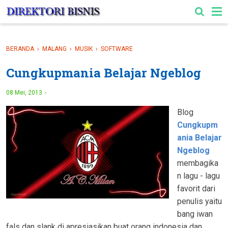
-->
BERANDA
›
MALANG
›
MUSIK
›
SOFTWARE
Cungkupmania Belajar Ngeblog
08 Mei, 2013
Blog
Cungkupm
ania Belajar
Ngeblog
membagika
n lagu - lagu
favorit dari
penulis yaitu
bang iwan
fals dan slank di apresiasikan buat orang indonesia dan