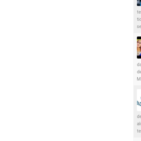
t
t
se
d
di
Ma
de
a
te