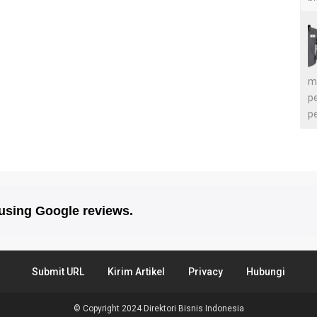
m
p
p
 using Google reviews.
Submit URL
Kirim Artikel
Privacy
Hubungi
© Copyright 2024
Direktori Bisnis Indonesia