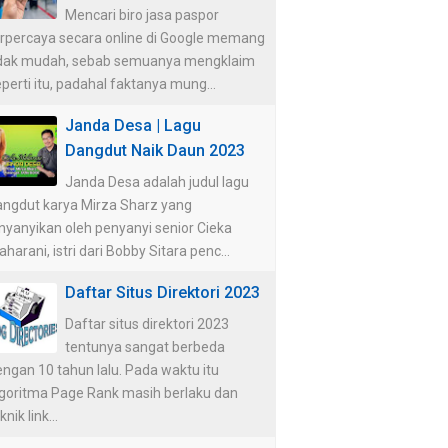
Mencari biro jasa paspor
erpercaya secara online di Google memang
idak mudah, sebab semuanya mengklaim
perti itu, padahal faktanya mung...
Janda Desa | Lagu
Dangdut Naik Daun 2023
Janda Desa adalah judul lagu
angdut karya Mirza Sharz yang
nyanyikan oleh penyanyi senior Cieka
harani, istri dari Bobby Sitara penc...
Daftar Situs Direktori 2023
Daftar situs direktori 2023
tentunya sangat berbeda
ngan 10 tahun lalu. Pada waktu itu
lgoritma Page Rank masih berlaku dan
knik link...