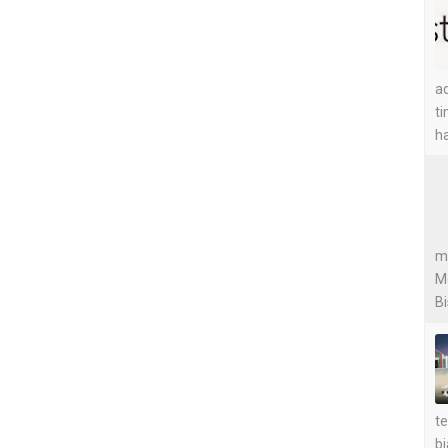
ad
ti
ha
me
M
Bi
te
bi