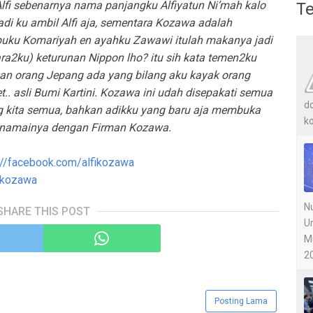
 Alfi sebenarnya nama panjangku Alfiyatun Ni’mah kalo
Te
adi ku ambil Alfi aja, sementara Kozawa adalah
uku Komariyah en ayahku Zawawi itulah makanya jadi
ra2ku) keturunan Nippon lho? itu sih kata temen2ku
an orang Jepang ada yang bilang aku kayak orang
.. asli Bumi Kartini. Kozawa ini udah disepakati semua
do
g kita semua, bahkan adikku yang baru aja membuka
ko
 menamainya dengan Firman Kozawa.
://facebook.com/alfikozawa
lekozawa
Nu
SHARE THIS POST
U
M
20
Posting Lama