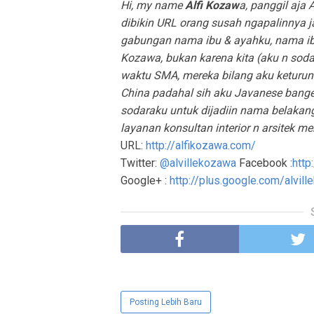
Hi, my name
Alfi Kozaw
a, panggil aja
dibikin URL orang susah ngapalinnya j
gabungan nama ibu & ayahku, nama ib
Kozawa, bukan karena kita (aku n soda
waktu SMA, mereka bilang aku keturun
China padahal sih aku Javanese banget
sodaraku untuk dijadiin nama belakan
layanan konsultan interior n arsitek
URL:
http://alfikozawa.com/
Twitter:
@alvillekozawa
Facebook :
http
Google+ :
http://plus.google.com/alvil
Posting Lebih Baru