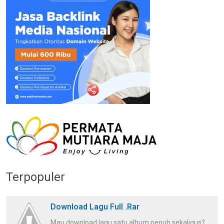
Terpopuler
Download Lagu Full .Rar
Mau download lagu satu album penuh sekaligus?