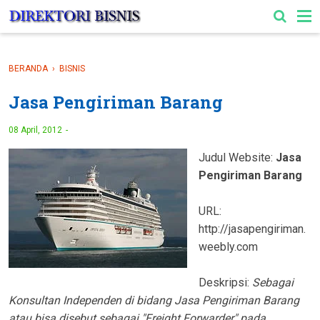
-->
BERANDA
›
BISNIS
Jasa Pengiriman Barang
08 April, 2012
Judul Website:
Jasa
Pengiriman Barang
URL:
http://jasapengiriman.
weebly.com
Deskripsi:
Sebagai
Konsultan Independen di bidang Jasa Pengiriman Barang
atau bisa disebut sebagai "Freight Forwarder" pada