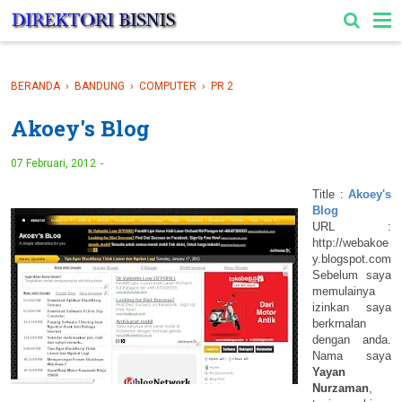
-->
BERANDA
›
BANDUNG
›
COMPUTER
›
PR 2
Akoey's Blog
07 Februari, 2012
Title :
Akoey's
Blog
URL :
http://webakoe
y.blogspot.com
Sebelum saya
memulainya
izinkan saya
berkrnalan
dengan anda.
Nama saya
Yayan
Nurzaman
,