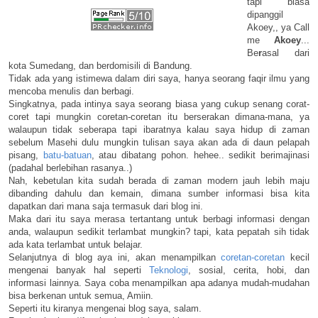
tapi biasa
dipanggil
Akoey,, ya Call
me
Akoey
...
Be
r
asal dari
kota Sumedang, dan berdomisili di Bandung.
Tidak ada yang istimewa dalam diri saya, hanya seorang faqir ilmu yang
mencoba menulis dan berbagi.
Singkatnya, pada intinya saya seorang biasa yang cukup senang corat-
coret tapi mungkin coretan-coretan itu berserakan dimana-mana, ya
walaupun tidak seberapa tapi ibaratnya kalau saya hidup di zaman
sebelum Masehi dulu mungkin tulisan saya akan ada di daun pelapah
pisang,
batu-batuan
, atau dibatang pohon. hehee.. sedikit berimajinasi
(padahal berlebihan rasanya..)
Nah, kebetulan kita sudah berada di zaman modern jauh lebih maju
dibanding dahulu dan kemain, dimana sumber informasi bisa kita
dapatkan dari mana saja termasuk dari blog ini.
Maka dari itu saya merasa tertantang untuk berbagi informasi dengan
anda, walaupun sedikit terlambat mungkin? tapi, kata pepatah sih tidak
ada kata terlambat untuk belajar.
Selanjutnya di blog aya ini, akan menampilkan
coretan-coretan
kecil
mengenai banyak hal seperti
Teknologi
, sosial, cerita, hobi, dan
informasi lainnya. Saya coba menampilkan apa adanya mudah-mudahan
bisa berkenan untuk semua, Amiin.
Seperti itu kiranya mengenai blog saya, salam.