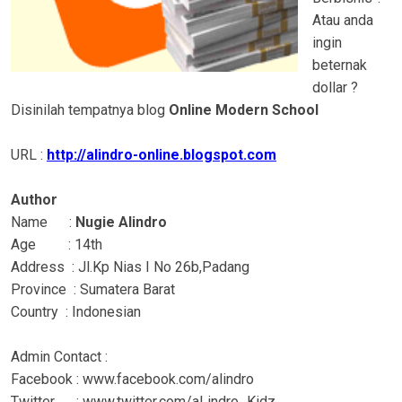
Atau anda
ingin
beternak
dollar ?
Disinilah tempatnya blog
Online Modern School
URL :
http://alindro-online.blogspot.com
Author
Name :
Nugie Alindro
Age : 14th
Address : Jl.Kp Nias I No 26b,Padang
Province : Sumatera Barat
Country : Indonesian
Admin Contact :
Facebook : www.facebook.com/alindro
Twitter : www.twitter.com/aLindro_Kidz